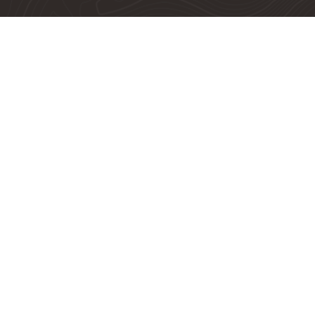
Jeep SIM Divisa Campinas | Valinhos
Av Kamekichi Ohnuma, s/n - Vila Faustina II
Valinhos, São Paulo
(19) 3859-9999
(19) 3801-9999