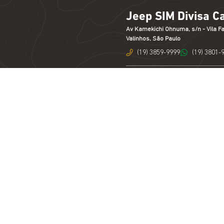
Jeep SIM Divisa C
Av Kamekichi Ohnuma, s/n - Vila Fa
Valinhos, São Paulo
(19) 3859-9999
(19) 3801-
Jeep SIM American
Av Nossa Senhora de Fátima, 1265 -
Americana, São Paulo
(19) 3113-9199
(19) 3801-