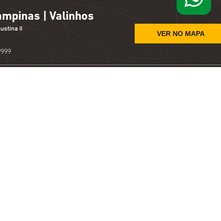
ampinas | Valinhos
ustina II
VER NO MAPA
9999
a | St Bárbara D'Oeste
 Vila Israel
VER NO MAPA
9999