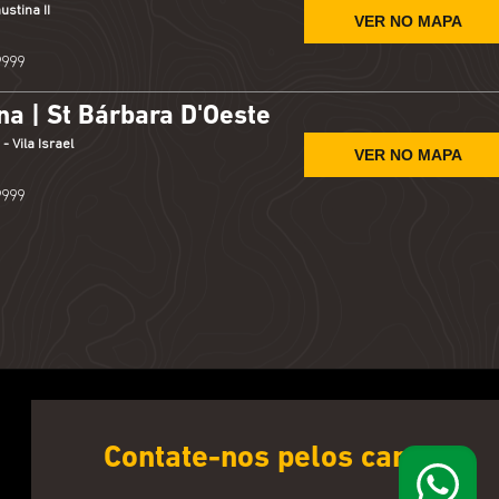
ustina II
VER NO MAPA
9999
a | St Bárbara D'Oeste
 Vila Israel
VER NO MAPA
9999
Contate-nos pelos canais: