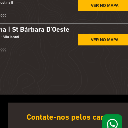
ustina II
VER NO MAPA
9999
a | St Bárbara D'Oeste
 Vila Israel
VER NO MAPA
9999
Contate-nos pelos canais: