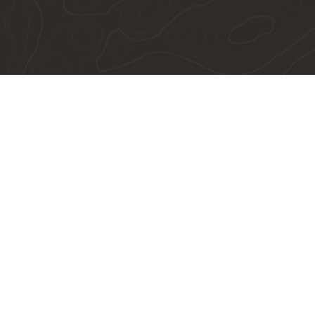
Jeep SIM Divisa Campinas | Valinhos
Av Kamekichi Ohnuma, s/n - Vila Faustina II
Valinhos, São Paulo
(19) 3859-9999
(19) 3801-9999