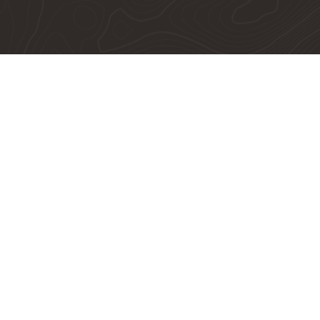
Jeep SIM Divisa Campinas | Valinhos
Av Kamekichi Ohnuma, s/n - Vila Faustina II
Valinhos, São Paulo
(19) 3859-9999
(19) 3801-9999